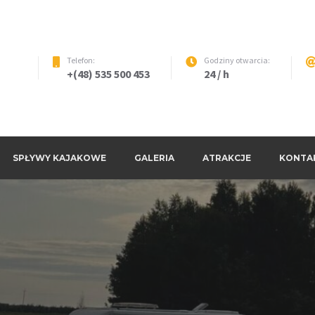
Telefon:
Godziny otwarcia:
+(48) 535 500 453
24 / h
we
SPŁYWY KAJAKOWE
GALERIA
ATRAKCJE
KONTA