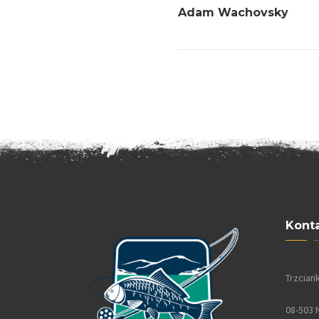
Adam Wachovsky
wpisu
Konta
Trzciank
08-503