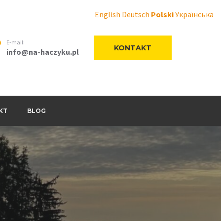
English
Deutsch
Polski
Українська
E-mail:
KONTAKT
info@na-haczyku.pl
KT
BLOG