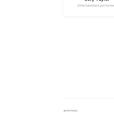
Entertainment perform
Nawigacja
previous