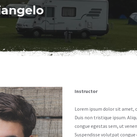
iangelo
o
Instructor
Lorem ipsum dolor sit amet, c
Duis non tristique ipsum. Ali
congue egestas sem, ut venen
Suspendisse volutpat congue ef