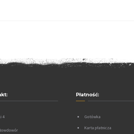
kt:
Płatność:
i 4
Gotówka
Karta płatnicza
 Nowdowór